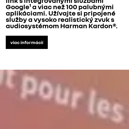
link s integrovanými službami 
Google¹ a viac než 100 palubnými 
aplikáciami. Užívajte si pripojené 
služby a vysoko realistický zvuk s 
audiosystémom Harman Kardon®.​
viac informácií