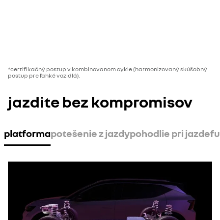
*certifikačný postup v kombinovanom cykle (harmonizovaný skúšobný
postup pre ľahké vozidlá).
jazdite bez kompromisov
platforma
potešenie z jazdy
pohodlie pri jazde
fu