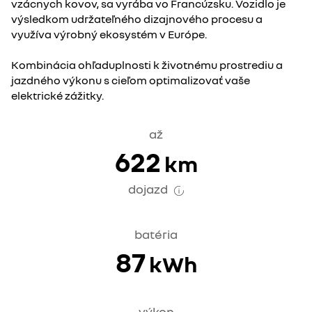
vzácnych kovov, sa vyrába vo Francúzsku. Vozidlo je
výsledkom udržateľného dizajnového procesu a
využíva výrobný ekosystém v Európe.
Kombinácia ohľaduplnosti k životnému prostrediu a
jazdného výkonu s cieľom optimalizovať vaše
elektrické zážitky.
až
622
km
dojazd
batéria
87
kWh
výkon