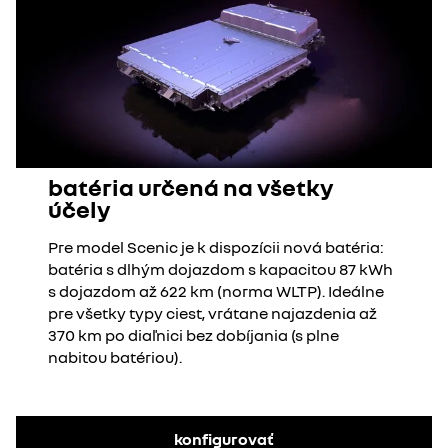
batéria určená na všetky
účely
Pre model Scenic je k dispozícii nová batéria:
batéria s dlhým dojazdom s kapacitou 87 kWh
s dojazdom až 622 km (norma WLTP). Ideálne
pre všetky typy ciest, vrátane najazdenia až
370 km po diaľnici bez dobíjania (s plne
nabitou batériou).
konfigurovať