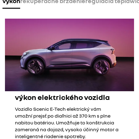
výkon
rekuperačné brzdenie
regulácia tepla
wid
výkon elektrického vozidla
Vozidlo Scenic E-Tech elektrický vám
umožní prejsť po diaľnici až 370 km s plne
nabitou batériou. Umožňuje to konštrukcia
zameraná na dojazd, vysoko účinný motor a
inteligentné riadenie spotreby.