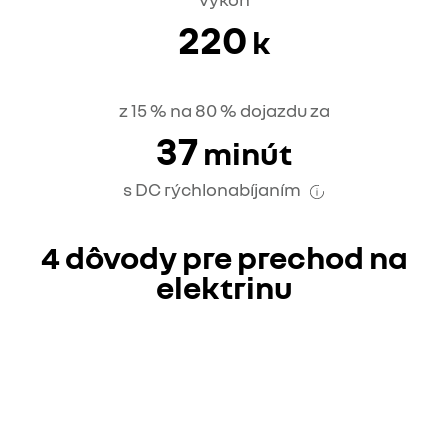
220
k
z 15 % na 80 % dojazdu za
37
minút
s DC rýchlonabíjaním
4 dôvody pre prechod na
elektrinu