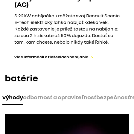
(AC)
S 22kW nabíjačkou môžete svoj Renault Scenic
E-Tech elektrický ľahko nabíjať kdekoľvek.
Každé zastavenie je príležitosťou na nabíjanie:
za cca 2 h získate až 50% dojazdu. Dostať sa
tam, kam chcete, nebolo nikdy také ľahké.
viac informácií o riešeniach nabíjania
batérie
výhody
odbornosť a opraviteľnosť
bezpečnosť
r