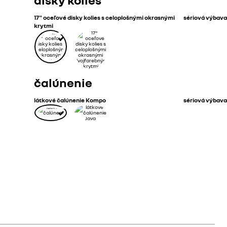
17" oceľové disky kolies s celoplošnými okrasnými
sériová výbava
krytmi
čalúnenie
látkové čalúnenie Kompo
sériová výbava