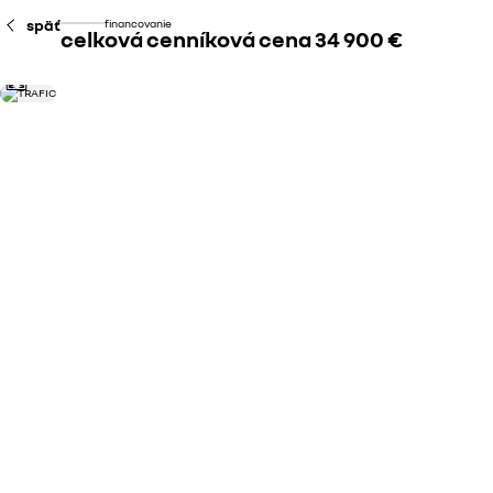
späť
financovanie
celková cenníková cena
34 900 €