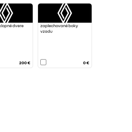
klopné dvere
zaplechované boky
vzadu
200 €
0 €