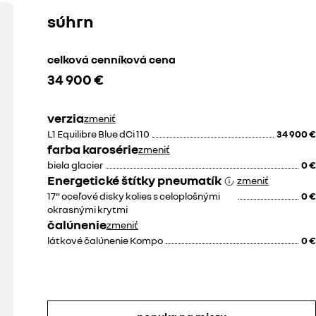
0 €
350 €
súhrn
celková cenníková cena
ač rýchlosti
predné, zadné a bočné
34 900 €
parkovacie senzory
y paket
náhradný kľúč
verzia
zmeniť
L1 Equilibre Blue dCi 110
34 900 €
farba karosérie
zmeniť
40 €
400 €
biela glacier
0 €
Energetické štítky pneumatík
zmeniť
30 €
80 €
17" oceľové disky kolies s celoplošnými
0 €
okrasnými krytmi
čalúnenie
zmeniť
látkové čalúnenie Kompo
0 €