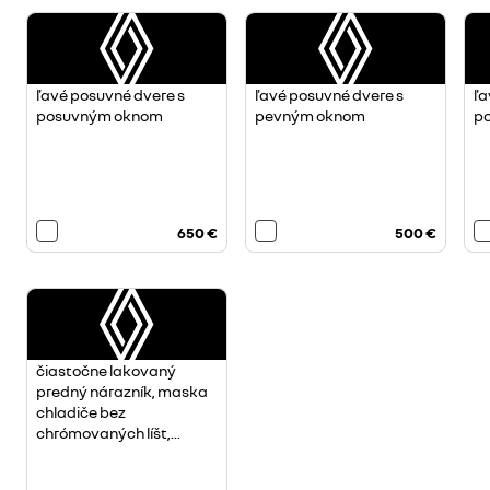
ľavé posuvné dvere s
ľavé posuvné dvere s
ľa
posuvným oknom
pevným oknom
p
650 €
500 €
čiastočne lakovaný
predný nárazník, maska
chladiče bez
chrómovaných líšt,...