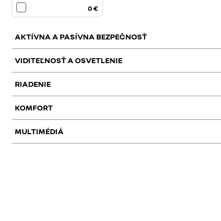
0 €
AKTÍVNA A PASÍVNA BEZPEČNOSŤ
VIDITEĽNOSŤ A OSVETLENIE
RIADENIE
centrálne zamykanie s
volumetrický alarm
deaktiváciou vnútorných
KOMFORT
kľučiek dverí pri zamknutí
paket viditeľnosť (hmlové
zatmavené zadné bočné
sy
(Superlocking)
svetlomety, dažďový a
okná a zadné sklo
mŕ
MULTIMÉDIÁ
svetelný senzor)
predné, zadné a bočné
technické kritérium SK
ce
parkovacie senzory,
100 €
600 €
parkovacia kamera
man. klimatizácia a
paket komfort 2
ma
kúrenie vpredu a vzadu s
vp
120 €
160 €
oddeleným ovládaním a
od
multimediálny systém
bezdrôtové nabíjanie
mu
zosil. kúrením pre pred.
zo
Easy Link s 8" displejom,
smartphone
Ea
časť.
pr
550 €
0 €
navigáciou