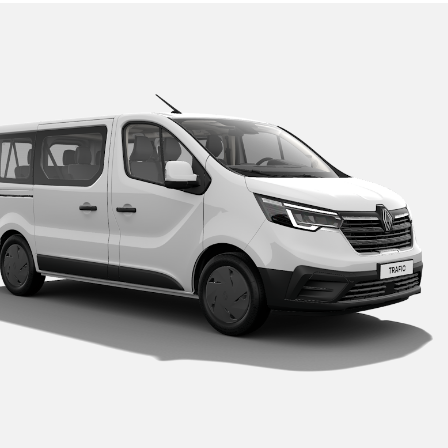
1 650 €
200 €
450 €
medzovač rýchlosti 110
obmedzovač rýchlosti
obmedzov
m/h
120 km/h
130 km/h
amostatné výškovo
dvojmiestne sedadlo
fajčiarsk
staviteľné sedadlo
spolujazdca s úložným
olujazdca "Komfort" s
priestorom pod sedákom
kťovou a bedrovou
ierkou
40 €
40 €
200 €
0 €