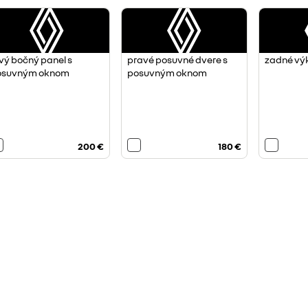
vý bočný panel s
pravé posuvné dvere s
zadné vý
osuvným oknom
posuvným oknom
200 €
180 €