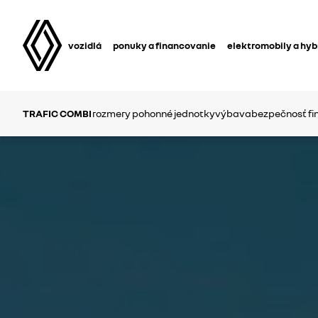
vozidlá
ponuky a financovanie
elektromobily a hyb
TRAFIC COMBI
rozmery
pohonné jednotky
výbava
bezpečnosť
fi