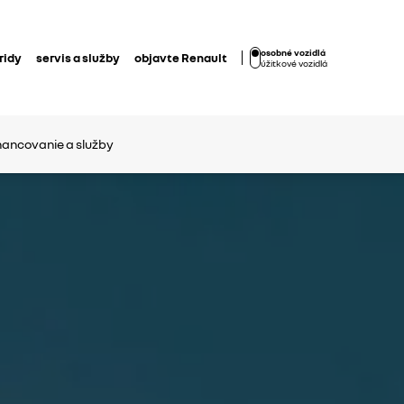
osobné vozidlá
ridy
servis a služby
objavte Renault
úžitkové vozidlá
nancovanie a služby​