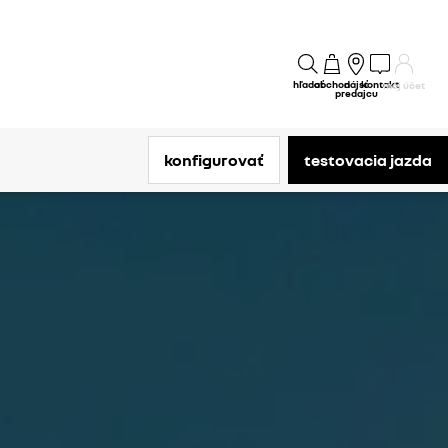
hľadať
obchod
nájsť
kontakt
môj účet
predajcu
konfigurovať​
testovacia jazda