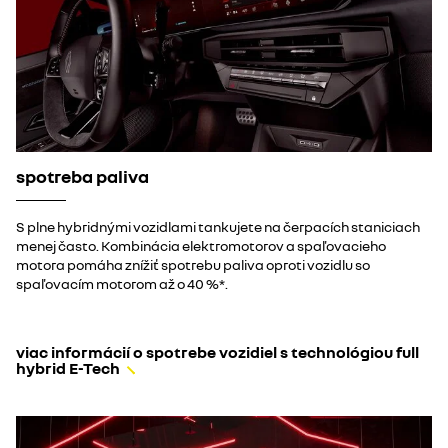
spotreba paliva
S plne hybridnými vozidlami tankujete na čerpacích staniciach
menej často. Kombinácia elektromotorov a spaľovacieho
motora pomáha znížiť spotrebu paliva oproti vozidlu so
spaľovacím motorom až o 40 %*.​
viac informácií o spotrebe vozidiel s technológiou full
hybrid E-Tech