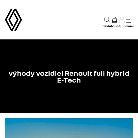
hľadať
obchod
menu
môj účet
výhody vozidiel Renault full hybrid
E-Tech