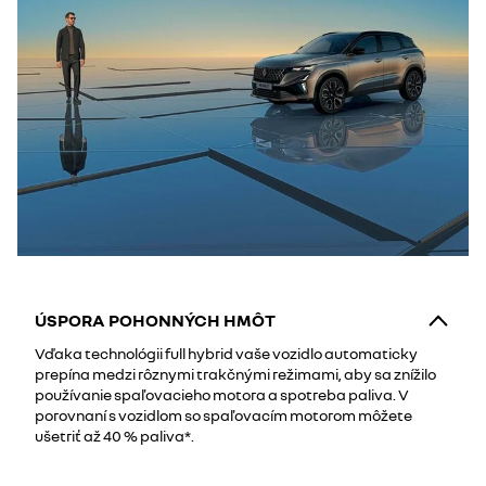
ÚSPORA POHONNÝCH HMÔT
Vďaka technológii full hybrid vaše vozidlo automaticky
prepína medzi rôznymi trakčnými režimami, aby sa znížilo
používanie spaľovacieho motora a spotreba paliva. V
porovnaní s vozidlom so spaľovacím motorom môžete
ušetriť až 40 % paliva*.