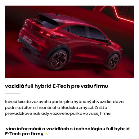
vozidlá full hybrid E-Tech pre vašu firmu
Investícia do vozového parku plne hybridných vozidiel dáva
podnikateľom z finančného hľadiska zmysel. Znížte
prevádzkové náklady vozového parku vo vašej firme.
​ viac informácií o vozidlách s technológiou full hybrid
E-Tech pre firmy