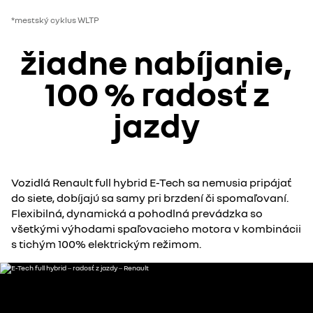
*mestský cyklus WLTP
žiadne nabíjanie,
100 % radosť z
jazdy
Vozidlá Renault full hybrid E-Tech sa nemusia pripájať
do siete, dobíjajú sa samy pri brzdení či spomaľovaní.
Flexibilná, dynamická a pohodlná prevádzka so
všetkými výhodami spaľovacieho motora v kombinácii
s tichým 100% elektrickým režimom.