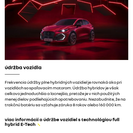
údržba vozidla
Frekvencia údržby plne hybridných vozidiel je rovnaká ako pri
vozidlách so spaľovacím motorom. Údržba hybridov je však
celkovo jednoduchšia a lacnejšia, pretože je v nich použitých
menej dielov podliehajúcich opotrebovaniu. Nezabudnite, že na
trakčnú batériu sa vzťahuje záruka 8 rokov alebo 160 000 km.​
viac informácií o údržbe vozidiel s technológiou full
hybrid E-Tech