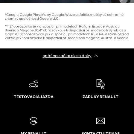
*Google, Google Play, Mapy Google, Waze a ďalšie značky sú ochranné
známky spoločnosti Google LLC.
** 12" obrazovka je k dispozícii pri modeloch Rafale, Espace, Austral,
Scenic a Megane. 10,4" obrazovka je k dispozícii pri modeloch Symbioz a
Captur. 10,1" obrazovka je k dispozícii pri modeloch R5 a R4. V závislosti od
verzie je 9" obrazovka k dispozícii pri modeloch Megane, Austral a Scenic.
späť na začiatok stránky
TESTOVACIA JAZDA
ZÁRUKY RENAULT
MY RENAULT
KONTAKTUJTE NÁS