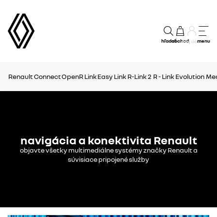
hľadať
obchod
menu
môj účet
Renault Connect
OpenR Link
Easy Link
R-Link 2
R - Link Evolution
Med
navigácia a konektivita Renault
objavte všetky multimediálne systémy značky Renault a
súvisiace pripojené služby