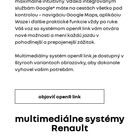
maximálne intuitívny. Vďaka integrovaným
službám Google* máte na cestách všetko pod
kontrolou – navigáciu Google Maps, aplikáciu
Waze i ďalšie praktické funkcie vždy po ruke.
Váš voz so systémom openR link vám otvára
nové možnosti a mení každú jazdu v
pohodlnejší a prepojenejší zážitok.
Multimediálny systém openR link je dostupný v
štyroch variantoch obrazovky, aby dokonale
vyhovel vašim potrebám.
objaviť openR link
multimediálne systémy
Renault