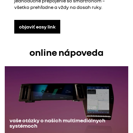
jednoduché prepojenie so smartfónom –
všetko prehľadne a vždy na dosah ruky.
objaviť easy link
online nápoveda
vaše otázky o našich multimediálnych
systémoch