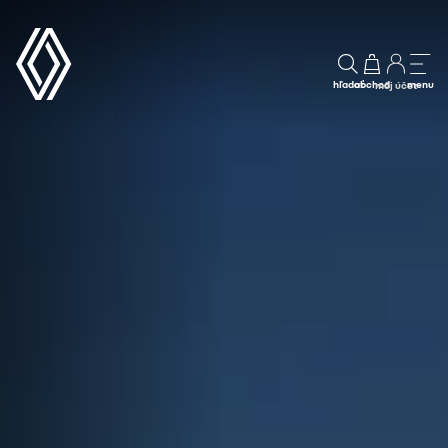
hľadať
obchod
menu
môj účet