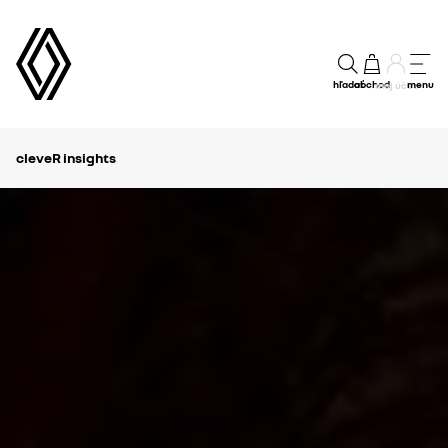
hľadať
obchod
menu
môj účet
cleveR insights