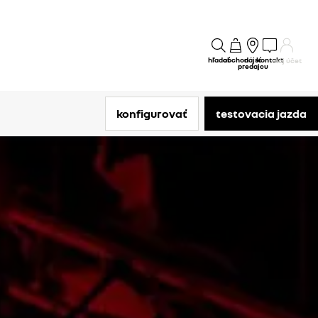
hľadať
obchod
nájsť
kontakt
môj účet
predajcu
konfigurovať
testovacia jazda