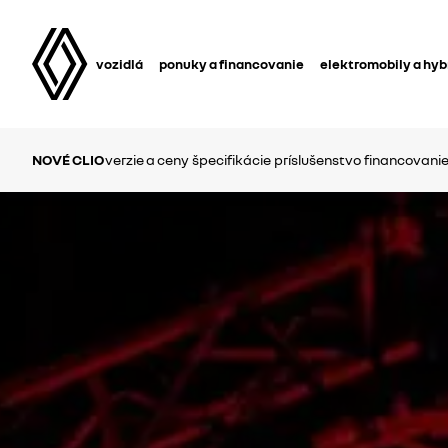
vozidlá
ponuky a financovanie
elektromobily a hyb
NOVÉ CLIO
verzie a ceny
špecifikácie
príslušenstvo
financovanie