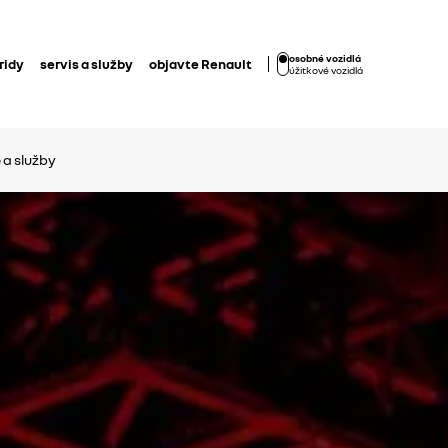
osobné vozidlá
ridy
servis a služby
objavte Renault
úžitkové vozidlá
 a služby