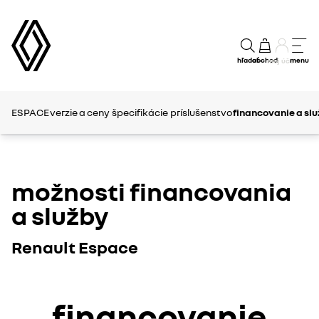
hľadať
obchod
menu
môj účet
ESPACE
verzie a ceny
špecifikácie
príslušenstvo
financovanie a slu
možnosti financovania
a služby
Renault Espace
financovanie