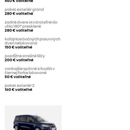
450 €
voliteľné
paket exteriér grand
280 €
voliteľné
zadné dvere otvárateľné do
uhla 180° presklené
280 €
voliteľné
koľajnice bočných posuvných
dverí nelakovaná
150 €
voliteľné
pozdĺžne strešné lišty
200 €
voliteľné
vonkajšie spätné zrkadlá v
čiernej farbe lakované
50 €
voliteľné
paket exteriér 2
160 €
voliteľné