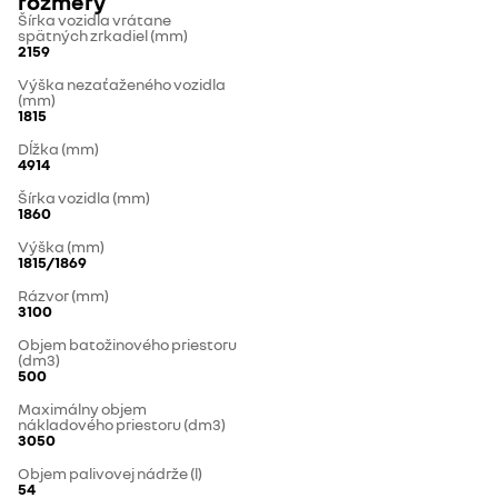
rozmery
Šírka vozidla vrátane
spätných zrkadiel (mm)
2159
Výška nezaťaženého vozidla
(mm)
1815
Dĺžka (mm)
4914
Šírka vozidla (mm)
1860
Výška (mm)
1815/1869
Rázvor (mm)
3100
Objem batožinového priestoru
(dm3)
500
Maximálny objem
nákladového priestoru (dm3)
3050
Objem palivovej nádrže (l)
54