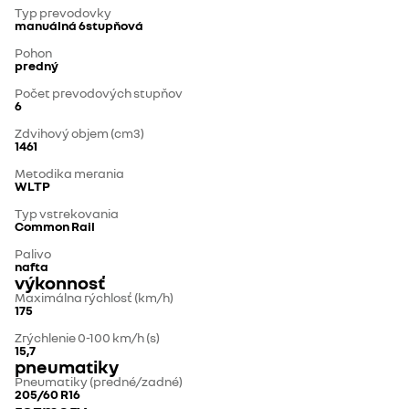
Typ prevodovky
manuálná 6stupňová
Pohon
predný
Počet prevodových stupňov
6
Zdvihový objem (cm3)
1461
Metodika merania
WLTP
Typ vstrekovania
Common Rail
Palivo
nafta
výkonnosť
Maximálna rýchlosť (km/h)
175
Zrýchlenie 0-100 km/h (s)
15,7
pneumatiky
Pneumatiky (predné/zadné)
205/60 R16