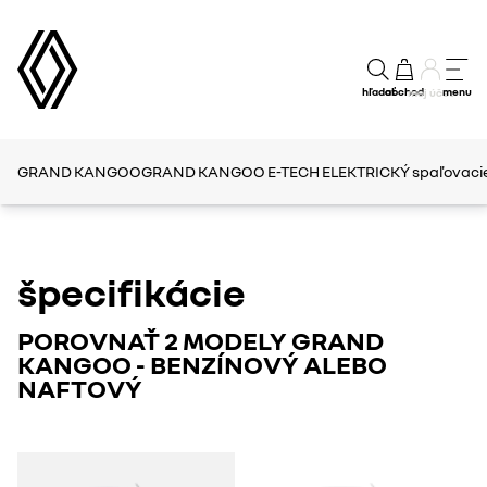
hľadať
obchod
menu
môj účet
GRAND KANGOO
GRAND KANGOO E-TECH ELEKTRICKÝ
spaľovaci
špecifikácie
POROVNAŤ 2 MODELY GRAND
KANGOO - BENZÍNOVÝ ALEBO
NAFTOVÝ
GRAND
GRAND
KANGOO
KANGOO