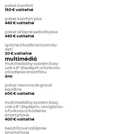
paket komfort
150 €
voliteľné
paket komfort plus
440 €
voliteľné
paket sklopné sedadlo plus
440 €
voliteľné
spätné zrkadlo na kontrolu
detí
20 €
voliteľné
multimédiá
multimediálny systém Easy
Link s 8" displejom a funkciou
zrkadlenia smartfónu
áno
paket cestovanie grand
equilibre
600 €
voliteľné
multimediálny systém Easy
Link s 8" displejom, navigáciou
a funkciou zrkadlenia
smartphone
400 €
voliteľné
bezdrôtové nabíjanie
smartphone