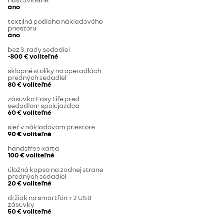
áno
textilná podlaha nákladového
priestoru
áno
bez 3. rady sedadiel
-800 €
voliteľné
sklopné stolíky na operadlách
predných sedadiel
80 €
voliteľné
zásuvka Easy Life pred
sedadlom spolujazdca
60 €
voliteľné
sieť v nákladovom priestore
90 €
voliteľné
handsfree karta
100 €
voliteľné
úložná kapsa na zadnej strane
predných sedadiel
20 €
voliteľné
držiak na smartfón + 2 USB
zásuvky
50 €
voliteľné