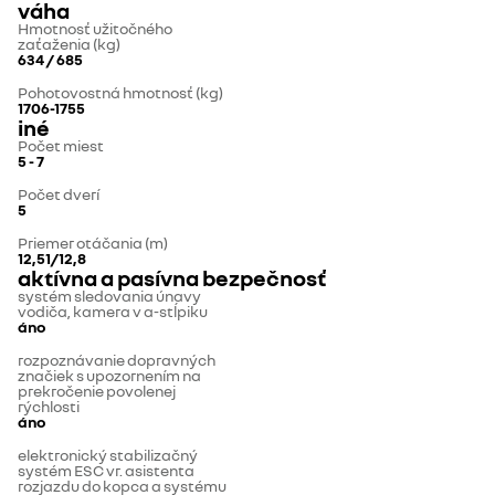
váha
Hmotnosť užitočného
zaťaženia (kg)
634 / 685
Pohotovostná hmotnosť (kg)
1706-1755
iné
Počet miest
5 - 7
Počet dverí
5
Priemer otáčania (m)
12,51/12,8
aktívna a pasívna bezpečnosť
systém sledovania únavy
vodiča, kamera v a-stĺpiku
áno
rozpoznávanie dopravných
značiek s upozornením na
prekročenie povolenej
rýchlosti
áno
elektronický stabilizačný
systém ESC vr. asistenta
rozjazdu do kopca a systému