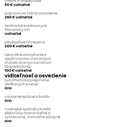
volant z umelej kože
50 €
voliteľné
príprava na ťažné zariadenie
280 €
voliteľné
technické kritérium pre
Slovenský trh
voliteľné
plnohodnotná rezerva
200 €
voliteľné
centrálne zamykanie s
deaktiváciou vnútorných
kľučiek dverí pri zamknutí
(Superlocking)
100 €
voliteľné
viditeľnosť a osvetlenie
automatické prepínanie
diaľkových svetiel
áno
vnútorné spätné zrkadlo
áno
vonkajšie spätné zrkadlá
elektricky nastaviteľné a
vyhrievané, manuálne sklopné
áno