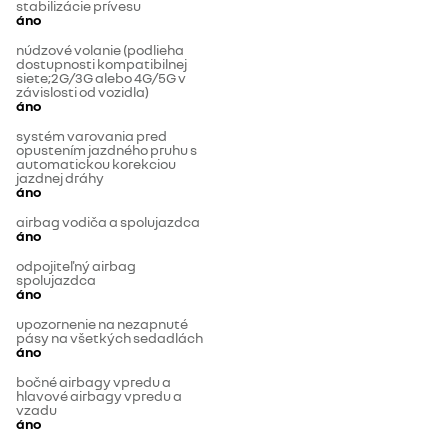
stabilizácie prívesu
áno
núdzové volanie (podlieha
dostupnosti kompatibilnej
siete;2G/3G alebo 4G/5G v
závislosti od vozidla)
áno
systém varovania pred
opustením jazdného pruhu s
automatickou korekciou
jazdnej dráhy
áno
airbag vodiča a spolujazdca
áno
odpojiteľný airbag
spolujazdca
áno
upozornenie na nezapnuté
pásy na všetkých sedadlách
áno
bočné airbagy vpredu a
hlavové airbagy vpredu a
vzadu
áno