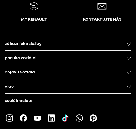
MY RENAULT
KONTAKTUJTE NÁS
zákaznícke služby
ponuka vozidiel
objaviť vozidlá
viac
sociálne siete