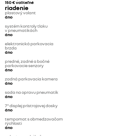
150 €
voliteľné
riadenie
plastový volant
áno
systém kontroly tlaku
v pneumatikách
áno
elektronická parkovacia
brzda
áno
predné, zadné a bočné
parkovacie senzory
áno
zadná parkovacia kamera
áno
sada na opravu pneumatík
áno
7" displej prístrojovej dosky
áno
tempomat s obmedzovačom
rýchlosti
áno