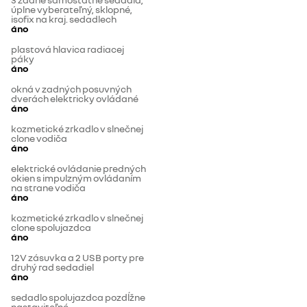
úplne vyberateľný, sklopné,
isofix na kraj. sedadlech
áno
plastová hlavica radiacej
páky
áno
okná v zadných posuvných
dverách elektricky ovládané
áno
kozmetické zrkadlo v slnečnej
clone vodiča
áno
elektrické ovládanie predných
okien s impulzným ovládaním
na strane vodiča
áno
kozmetické zrkadlo v slnečnej
clone spolujazdca
áno
12V zásuvka a 2 USB porty pre
druhý rad sedadiel
áno
sedadlo spolujazdca pozdĺžne
nastaviteľné