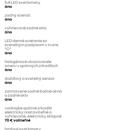
full LED svetlomety
áno
zadný stierač
áno
vyhrievané zadné sklo
áno
LED denné svietenie so
svetelným podpisom v tvare
"C"
áno
halogénové ukazovatele
smeru v spätných zrkadlách
áno
dažďový a svetelný senzor
áno
zatmavené zadné bočné okná
a zadné sklo
áno
vonkajšie spätné zrkadlá
elektricky nastaviteľné a
vyhrievané, elektricky sklopné
70 €
voliteľné
hmlové svetlomety