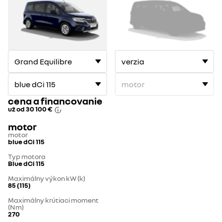
1
2
cena a financovanie
už od
30 100 €
motor
motor
blue dCi 115
Typ motora
Blue dCi 115
Maximálny výkon kW (k)
85 (115)
Maximálny krútiaci moment
(Nm)
270