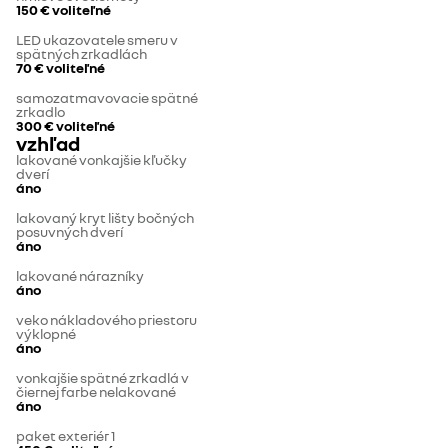
150 €
voliteľné
LED ukazovatele smeru v
spätných zrkadlách
70 €
voliteľné
samozatmavovacie spätné
zrkadlo
300 €
voliteľné
vzhľad
lakované vonkajšie kľučky
dverí
áno
lakovaný kryt lišty bočných
posuvných dverí
áno
lakované nárazníky
áno
veko nákladového priestoru
výklopné
áno
vonkajšie spätné zrkadlá v
čiernej farbe nelakované
áno
paket exteriér 1