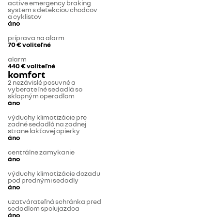
active emergency braking
system s detekciou chodcov
a cyklistov
áno
príprava na alarm
70 €
voliteľné
alarm
440 €
voliteľné
komfort
2 nezávislé posuvné a
vyberateľné sedadlá so
sklopným operadlom
áno
výduchy klimatizácie pre
zadné sedadlá na zadnej
strane lakťovej opierky
áno
centrálne zamykanie
áno
výduchy klimatizácie dozadu
pod prednými sedadly
áno
uzatvárateľná schránka pred
sedadlom spolujazdca
áno