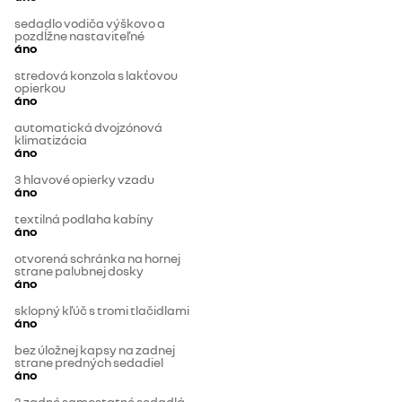
sedadlo vodiča výškovo a
pozdĺžne nastaviteľné
áno
stredová konzola s lakťovou
opierkou
áno
automatická dvojzónová
klimatizácia
áno
3 hlavové opierky vzadu
áno
textilná podlaha kabíny
áno
otvorená schránka na hornej
strane palubnej dosky
áno
sklopný kľúč s tromi tlačidlami
áno
bez úložnej kapsy na zadnej
strane predných sedadiel
áno
3 zadné samostatné sedadlá,