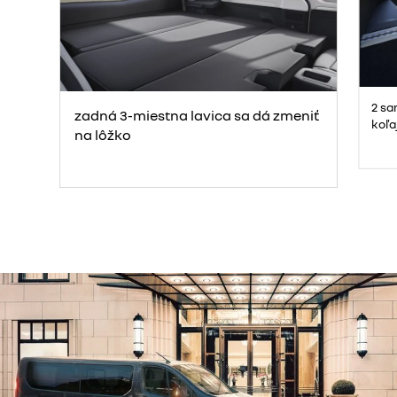
2 sa
zadná 3-miestna lavica sa dá zmeniť
koľa
na lôžko