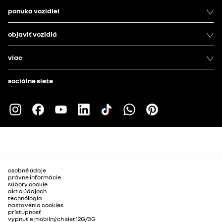
ponuka vozidiel
objaviť vozidlá
viac
sociálne siete
osobné údaje
právne informácie
súbory cookie
akt o údajoch
technólogia
nastavenia cookies
prístupnosť
vypnutie mobilných sietí 2G/3G