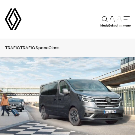
hľadať
obchod
menu
môj účet
TRAFIC
TRAFIC SpaceClass