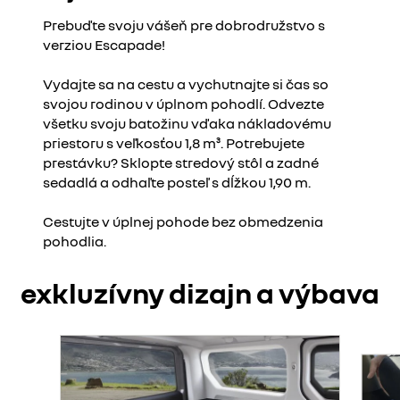
Prebuďte svoju vášeň pre dobrodružstvo s
verziou Escapade!
Vydajte sa na cestu a vychutnajte si čas so
svojou rodinou v úplnom pohodlí. Odvezte
všetku svoju batožinu vďaka nákladovému
priestoru s veľkosťou 1,8 m³. Potrebujete
prestávku? Sklopte stredový stôl a zadné
sedadlá a odhaľte posteľ s dĺžkou 1,90 m.
Cestujte v úplnej pohode bez obmedzenia
pohodlia.
exkluzívny dizajn a výbava