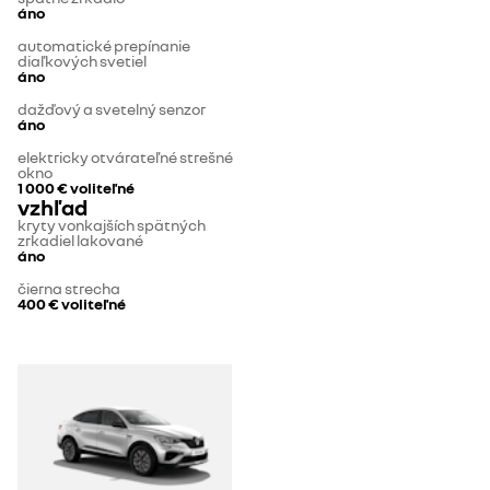
áno
automatické prepínanie
diaľkových svetiel
áno
dažďový a svetelný senzor
áno
elektricky otvárateľné strešné
okno
1 000 €
voliteľné
vzhľad
kryty vonkajších spätných
zrkadiel lakované
áno
čierna strecha
400 €
voliteľné