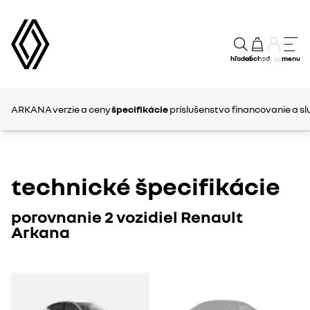
hľadať
obchod
menu
môj účet
ARKANA
verzie a ceny
špecifikácie
príslušenstvo
financovanie a sl
technické špecifikácie
porovnanie 2 vozidiel Renault
Arkana
ARKANA
ARKANA
1
2