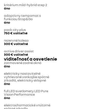
kritérium mild-hybrid step 2
áno
adaptívny tempomat s
funkciou Stop&Go
áno
pack city plus
750 €
voliteľné
rezervné koleso
300 €
voliteľné
active driver assist
300 €
voliteľné
viditeľnosť a osvetlenie
zatmavené zadné okná
áno
elektricky nastavitelné
vyhrievané vonkajšie spätné
zrkadlá, elektricky sklopné
áno
full LED svetlomety LED Pure
Vision Performance
áno
elektrochormatické vnútorné
spätné zrkadlo