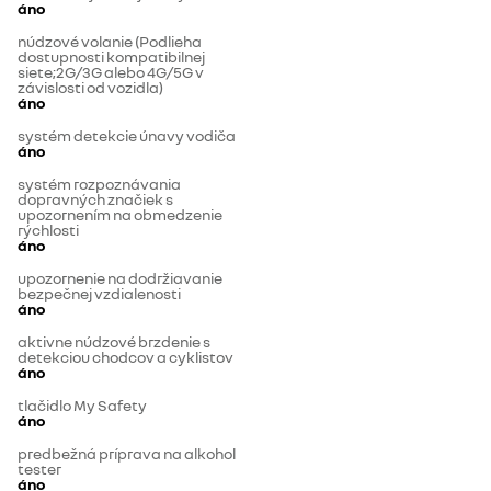
áno
núdzové volanie (Podlieha
dostupnosti kompatibilnej
siete;2G/3G alebo 4G/5G v
závislosti od vozidla)
áno
systém detekcie únavy vodiča
áno
systém rozpoznávania
dopravných značiek s
upozornením na obmedzenie
rýchlosti
áno
upozornenie na dodržiavanie
bezpečnej vzdialenosti
áno
aktivne núdzové brzdenie s
detekciou chodcov a cyklistov
áno
tlačidlo My Safety
áno
predbežná príprava na alkohol
tester
áno