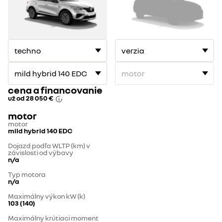
cena a financovanie
už od
28 050 €
motor
motor
mild hybrid 140 EDC
Dojazd podľa WLTP (km) v
závislosti od výbavy
n/a
Typ motora
n/a
Maximálny výkon kW (k)
103 (140)
Maximálny krútiaci moment