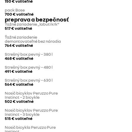
150 €
voliteľné
pack Bose
700 €
voliteľné
preprava a bezpečnosť
Ťažné zariadenie „labutí krk“
517 €
voliteľné
Ťažné zariadenie
demontovateľné bez náradia
764 €
voliteľné
Strešný box pevný – 380 l
468 €
voliteľné
Strešný box pevný – 480 l
491 €
voliteľné
Strešný box pevný – 630 l
564 €
voliteľné
Nosič bicyklov Peruzzo Pure
Instinct – 2 bicykle
502 €
voliteľné
Nosič bicyklov Peruzzo Pure
Instinct – 3 bicykle
515 €
voliteľné
Nosič bicykla Peruzzo Pure
Instinct