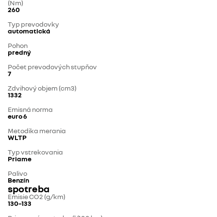
(Nm)
260
Typ prevodovky
automatická
Pohon
predný
Počet prevodových stupňov
7
Zdvihový objem (cm3)
1332
Emisná norma
euro 6
Metodika merania
WLTP
Typ vstrekovania
Priame
Palivo
Benzín
spotreba
Emisie CO2 (g/km)
130–133