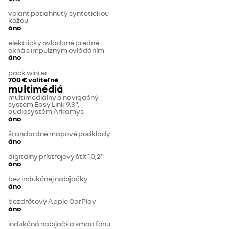
volant potiahnutý syntetickou
kožou
áno
elektricky ovládané predné
okná s impulzným ovládáním
áno
pack winter
700 €
voliteľné
multimédiá
multimediálny a navigačný
systém Easy Link 9,3",
audiosystém Arkamys
áno
štandardné mapové podklady
áno
digitálny prístrojový štít 10,2"
áno
bez indukčnej nabíjačky
áno
bezdrôtový Apple CarPlay
áno
indukčná nabíjačka smartfónu