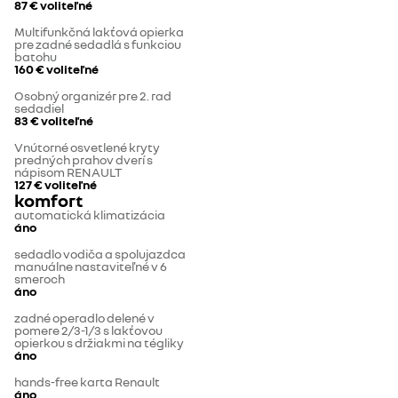
87 €
voliteľné
Multifunkčná lakťová opierka
pre zadné sedadlá s funkciou
batohu
160 €
voliteľné
Osobný organizér pre 2. rad
sedadiel
83 €
voliteľné
Vnútorné osvetlené kryty
predných prahov dverí s
nápisom RENAULT
127 €
voliteľné
komfort
automatická klimatizácia
áno
sedadlo vodiča a spolujazdca
manuálne nastaviteľné v 6
smeroch
áno
zadné operadlo delené v
pomere 2/3-1/3 s lakťovou
opierkou s držiakmi na tégliky
áno
hands-free karta Renault
áno