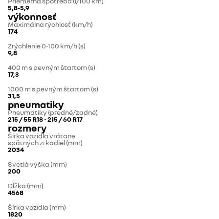
Priemerná spotreba (l/100 km)
5,8-5,9
výkonnosť
Maximálna rýchlosť (km/h)
174
Zrýchlenie 0-100 km/h (s)
9,8
400 m s pevným štartom (s)
17,3
1000 m s pevným štartom (s)
31,5
pneumatiky
Pneumatiky (predné/zadné)
215 / 55 R18 - 215 / 60 R17
rozmery
Šírka vozidla vrátane
spätných zrkadiel (mm)
2034
Svetlá výška (mm)
200
Dĺžka (mm)
4568
Šírka vozidla (mm)
1820