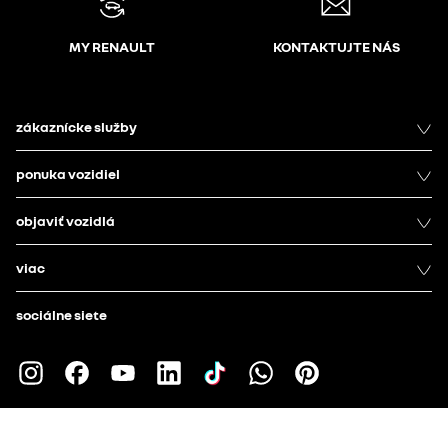
MY RENAULT
KONTAKTUJTE NÁS
zákaznícke služby
ponuka vozidiel
objaviť vozidlá
viac
sociálne siete