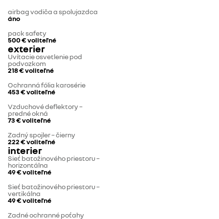
airbag vodiča a spolujazdca
áno
pack safety
500 €
voliteľné
exterier
Uvítacie osvetlenie pod
podvozkom
218 €
voliteľné
Ochranná fólia karosérie
453 €
voliteľné
Vzduchové deflektory –
predné okná
73 €
voliteľné
Zadný spojler – čierny
222 €
voliteľné
interier
Sieť batožinového priestoru –
horizontálna
49 €
voliteľné
Sieť batožinového priestoru –
vertikálna
49 €
voliteľné
Zadné ochranné poťahy