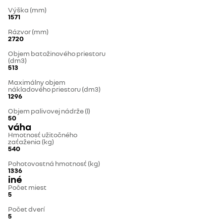
Výška (mm)
1571
Rázvor (mm)
2720
Objem batožinového priestoru
(dm3)
513
Maximálny objem
nákladového priestoru (dm3)
1296
Objem palivovej nádrže (l)
50
váha
Hmotnosť užitočného
zaťaženia (kg)
540
Pohotovostná hmotnosť (kg)
1336
iné
Počet miest
5
Počet dverí
5