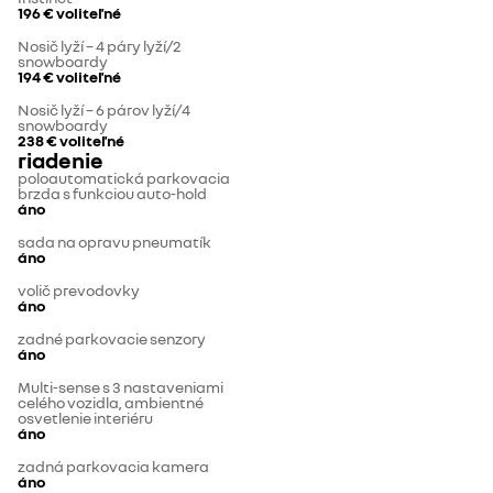
196 €
voliteľné
Nosič lyží – 4 páry lyží/2
snowboardy
194 €
voliteľné
Nosič lyží – 6 párov lyží/4
snowboardy
238 €
voliteľné
riadenie
poloautomatická parkovacia
brzda s funkciou auto-hold
áno
sada na opravu pneumatík
áno
volič prevodovky
áno
zadné parkovacie senzory
áno
Multi-sense s 3 nastaveniami
celého vozidla, ambientné
osvetlenie interiéru
áno
zadná parkovacia kamera
áno