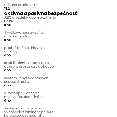
Priemer otáčania (m)
11,2
aktívna a pasívna bezpečnosť
ABS s rozdelovačom brzdného
účinku
áno
3 výškovo nastaviteľné
opierky vzadu
áno
predné bočné a hlavové
airbagy
áno
stabilizačný systém ESC a
asistent pre rozjazd do kopca
áno
systém úchytov detských
sedačiek isofix
áno
airbag spolujazdca s
možnosťou deaktivácie
áno
systém upozornenia na
vybočenie z jazdného pruhu s
korekciou jazdnej dráhy