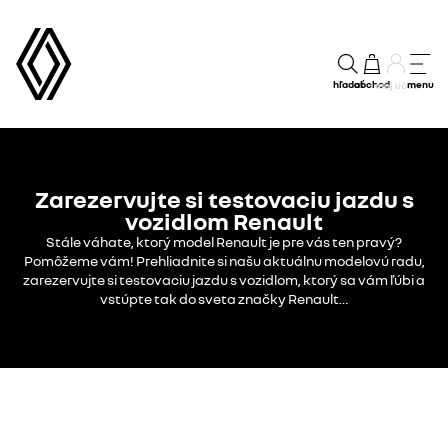
hľadať
obchod
menu
môj účet
Zarezervujte si testovaciu jazdu s
vozidlom Renault
Stále váhate, ktorý model Renault je pre vás ten pravý?
Pomôžeme vám! Prehliadnite si našu aktuálnu modelovú radu,
zarezervujte si testovaciu jazdu s vozidlom, ktorý sa vám ľúbi a
vstúpte tak do sveta značky Renault…