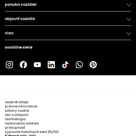
ponuka vozidiel
objaviť vozidlá
viac
sociálne siete
osobné údaje
právne informácie
súbory cookie
akt o údajoch
technólogia
nastavenia cookies
prístupnosť
vypnutie mobilných sietí 2G/3G
© Renault 2017 - 2026