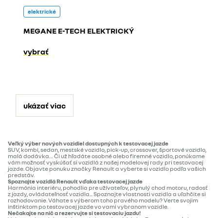
elektrické
MEGANE E-TECH ELEKTRICKÝ
vybrať
ukázať viac
Veľký výber nových vozidiel dostupných k testovacej jazde
SUV, kombi, sedan, mestské vozidlo, pick-up, crossover, športové vozidlo,
malá dodávka… Či už hľadáte osobné alebo firemné vozidlo, ponúkame
vám možnosť vyskúšať si vozidlá z našej modelovej rady pri testovacej
jazde. Objavte ponuku značky Renault a vyberte si vozidlo podľa vašich
predstáv.
Spoznajte vozidlá Renault vďaka testovacej jazde
Harmónia interiéru, pohodlia pre užívateľov, plynulý chod motoru, radosť
z jazdy, ovládateľnosť vozidla... Spoznajte vlastnosti vozidla a uľahčite si
rozhodovanie. Váhate s výberom toho pravého modelu? Verte svojim
inštinktom po testovacej jazde vo vami vybranom vozidle.
Nečakajte na nič a rezervujte si testovaciu jazdu!