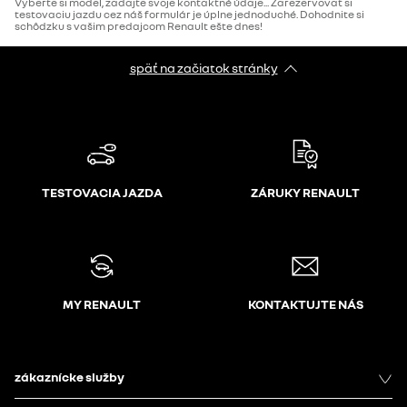
Vyberte si model, zadajte svoje kontaktné údaje... Zarezervovať si
testovaciu jazdu cez náš formulár je úplne jednoduché. Dohodnite si
schôdzku s vašim predajcom Renault ešte dnes!
späť na začiatok stránky
TESTOVACIA JAZDA
ZÁRUKY RENAULT
MY RENAULT
KONTAKTUJTE NÁS
zákaznícke služby