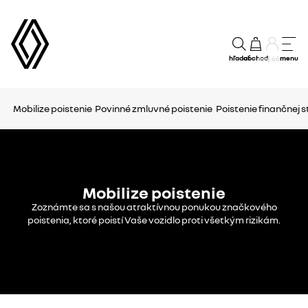
hľadať
obchod
menu
môj účet
Mobilize poistenie
Povinné zmluvné poistenie
Poistenie finančnej s
Mobilize poistenie
Zoznámte sa s našou atraktívnou ponukou značkového
poistenia, ktoré poistí Vaše vozidlo proti všetkým rizikám.​