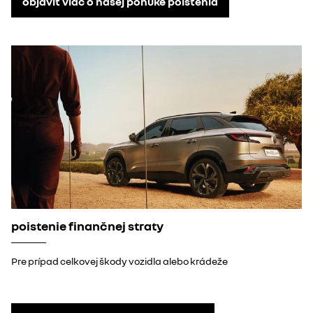
objaviť viac o našej ponuke poistenia
poistenie finančnej straty
Pre prípad celkovej škody vozidla alebo krádeže