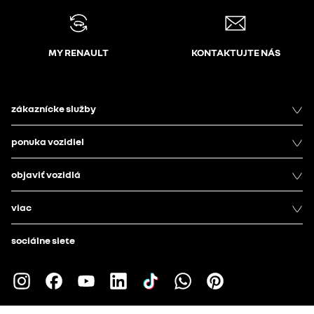
MY RENAULT
KONTAKTUJTE NÁS
zákaznícke služby
ponuka vozidiel
objaviť vozidlá
viac
sociálne siete