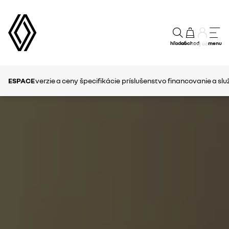
hľadať
obchod
menu
môj účet
ESPACE
verzie a ceny
špecifikácie
príslušenstvo
financovanie a slu